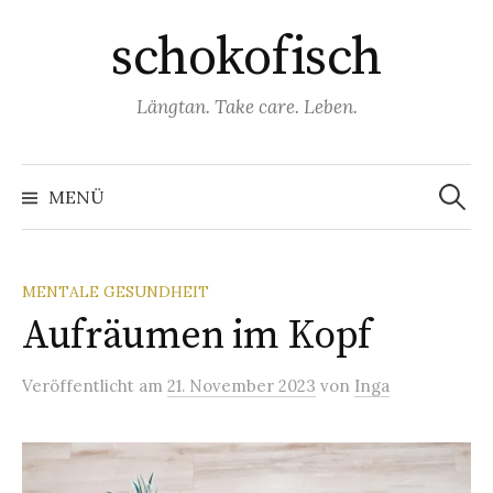
Springe
schokofisch
zum
Inhalt
Längtan. Take care. Leben.
Suchen
nach:
MENÜ
MENTALE GESUNDHEIT
Aufräumen im Kopf
Veröffentlicht
am
21. November 2023
von
Inga