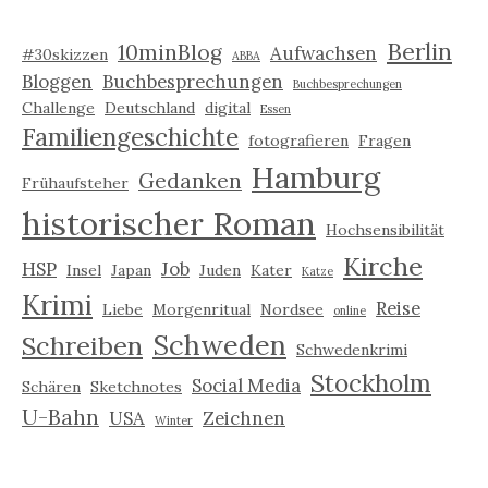
Berlin
10minBlog
Aufwachsen
#30skizzen
ABBA
Bloggen
Buchbesprechungen
Buchbesprechungen
Challenge
Deutschland
digital
Essen
Familiengeschichte
fotografieren
Fragen
Hamburg
Gedanken
Frühaufsteher
historischer Roman
Hochsensibilität
Kirche
HSP
Job
Insel
Japan
Juden
Kater
Katze
Krimi
Reise
Liebe
Morgenritual
Nordsee
online
Schweden
Schreiben
Schwedenkrimi
Stockholm
Social Media
Schären
Sketchnotes
U-Bahn
USA
Zeichnen
Winter