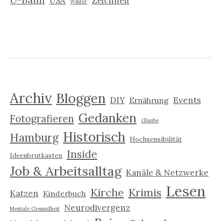
USA
Zeichnen
Winter
Archiv
Bloggen
DIY
Events
Ernährung
Gedanken
Fotografieren
Glaube
Historisch
Hamburg
Hochsensibilität
Inside
Ideenbrutkasten
Job & Arbeitsalltag
Kanäle & Netzwerke
Lesen
Kirche
Krimis
Katzen
Kinderbuch
Neurodivergenz
Mentale Gesundheit