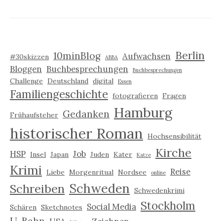
Berlin
10minBlog
Aufwachsen
#30skizzen
ABBA
Bloggen
Buchbesprechungen
Buchbesprechungen
Challenge
Deutschland
digital
Essen
Familiengeschichte
fotografieren
Fragen
Hamburg
Gedanken
Frühaufsteher
historischer Roman
Hochsensibilität
Kirche
HSP
Job
Insel
Japan
Juden
Kater
Katze
Krimi
Reise
Liebe
Morgenritual
Nordsee
online
Schweden
Schreiben
Schwedenkrimi
Stockholm
Social Media
Schären
Sketchnotes
U-Bahn