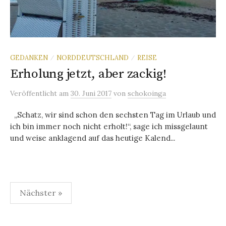
GEDANKEN
NORDDEUTSCHLAND
REISE
/
/
Erholung jetzt, aber zackig!
Veröffentlicht
am
30. Juni 2017
von
schokoinga
„Schatz, wir sind schon den sechsten Tag im Urlaub und
ich bin immer noch nicht erholt!“, sage ich missgelaunt
und weise anklagend auf das heutige Kalend...
Seitennummerierung
Nächster »
der
Beiträge