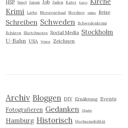
Kirche
HSP
Job
Insel
Japan
Juden
Kater
Katze
Krimi
Reise
Liebe
Morgenritual
Nordsee
online
Schweden
Schreiben
Schwedenkrimi
Stockholm
Social Media
Schären
Sketchnotes
U-Bahn
USA
Zeichnen
Winter
Archiv
Bloggen
DIY
Events
Ernährung
Gedanken
Fotografieren
Glaube
Historisch
Hamburg
Hochsensibilität