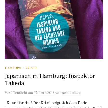
HAMBURG
KRIMIS
/
Japanisch in Hamburg: Inspektor
Takeda
Veröffentlicht
am
27. April 2018
von
schokoinga
Kennt ihr das? Der Krimi neigt sich dem Ende