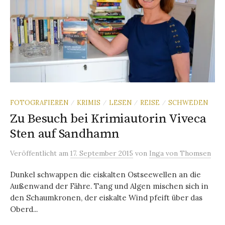
FOTOGRAFIEREN
KRIMIS
LESEN
REISE
SCHWEDEN
/
/
/
/
Zu Besuch bei Krimiautorin Viveca
Sten auf Sandhamn
Veröffentlicht
am
17. September 2015
von
Inga von Thomsen
Dunkel schwappen die eiskalten Ostseewellen an die
Außenwand der Fähre. Tang und Algen mischen sich in
den Schaumkronen, der eiskalte Wind pfeift über das
Oberd...