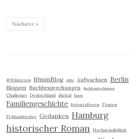
Seitennummerierung
Nächster »
der
Beiträge
Berlin
10minBlog
Aufwachsen
#30skizzen
ABBA
Bloggen
Buchbesprechungen
Buchbesprechungen
Challenge
Deutschland
digital
Essen
Familiengeschichte
fotografieren
Fragen
Hamburg
Gedanken
Frühaufsteher
historischer Roman
Hochsensibilität