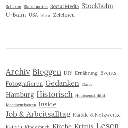
Stockholm
Social Media
Schären
Sketchnotes
U-Bahn
USA
Zeichnen
Winter
Archiv
Bloggen
DIY
Events
Ernährung
Gedanken
Fotografieren
Glaube
Historisch
Hamburg
Hochsensibilität
Inside
Ideenbrutkasten
Job & Arbeitsalltag
Kanäle & Netzwerke
Lesen
Kirche
Krimis
Katzen
Kinderbuch