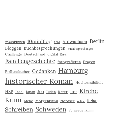
Berlin
10minBlog
Aufwachsen
#30skizzen
ABBA
Bloggen
Buchbesprechungen
Buchbesprechungen
Challenge
Deutschland
digital
Essen
Familiengeschichte
fotografieren
Fragen
Hamburg
Gedanken
Frühaufsteher
historischer Roman
Hochsensibilität
Kirche
HSP
Job
Insel
Japan
Juden
Kater
Katze
Krimi
Reise
Liebe
Morgenritual
Nordsee
online
Schweden
Schreiben
Schwedenkrimi