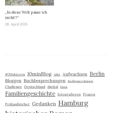
„In diese Welt passe ich
nicht!?“
28. April 2015
Berlin
10minBlog
Aufwachsen
#30skizzen
ABBA
Bloggen
Buchbesprechungen
Buchbesprechungen
Challenge
Deutschland
digital
Essen
Familiengeschichte
fotografieren
Fragen
Hamburg
Gedanken
Frühaufsteher