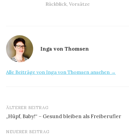
Rückblick
,
Vorsätze
Inga von Thomsen
Alle Beiträge von Inga von Thomsen ansehen →
ÄLTERER BEITRAG
Beitrags-
„Hüpf, Baby!“ – Gesund bleiben als Freiberufler
Navigation
NEUERER BEITRAG