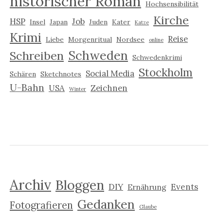
historischer Roman
Hochsensibilität
Kirche
HSP
Job
Insel
Japan
Juden
Kater
Katze
Krimi
Reise
Liebe
Morgenritual
Nordsee
online
Schweden
Schreiben
Schwedenkrimi
Stockholm
Social Media
Schären
Sketchnotes
U-Bahn
USA
Zeichnen
Winter
Archiv
Bloggen
DIY
Events
Ernährung
Gedanken
Fotografieren
Glaube